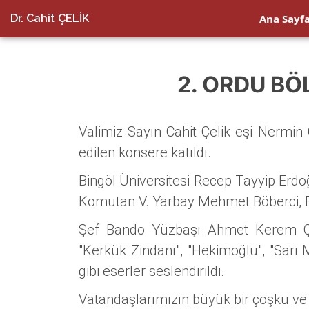
Dr. Cahit ÇELİK
Ana Sayf
2. ORDU B
Valimiz Sayın Cahit Çelik eşi Nermin 
edilen konsere katıldı.
Bingöl Üniversitesi Recep Tayyip Erd
Komutan V. Yarbay Mehmet Böberci, Bel
Şef Bando Yüzbaşı Ahmet Kerem Çolak
"Kerkük Zindanı", "Hekimoğlu", "Sarı 
gibi eserler seslendirildi.
Vatandaşlarımızın büyük bir çoşku ve be