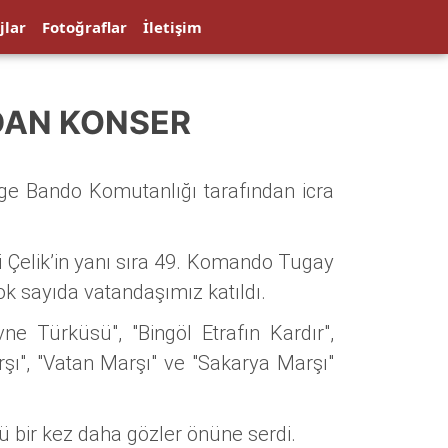
jlar
Fotoğraflar
İletişim
DAN KONSER
ölge Bando Komutanlığı tarafından icra
 Çelik’in yanı sıra 49. Komando Tugay
k sayıda vatandaşımız katıldı.
e Türküsü", "Bingöl Etrafın Kardır",
rşı", "Vatan Marşı" ve "Sakarya Marşı"
nü bir kez daha gözler önüne serdi.