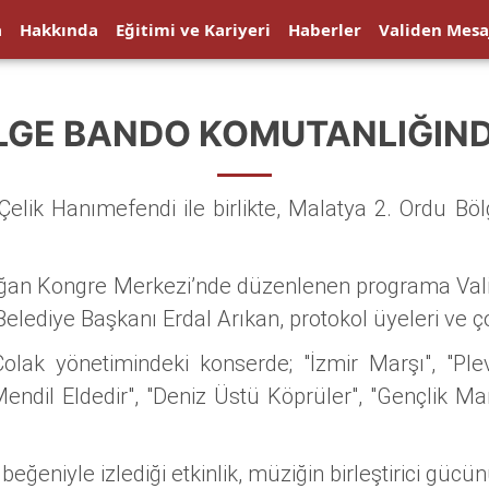
a
Hakkında
Eğitimi ve Kariyeri
Haberler
Validen Mesa
ÖLGE BANDO KOMUTANLIĞIN
Çelik Hanımefendi ile birlikte, Malatya 2. Ordu B
oğan Kongre Merkezi’nde düzenlenen programa Vali
ediye Başkanı Erdal Arıkan, protokol üyeleri ve ço
 yönetimindeki konserde; "İzmir Marşı", "Plevn
Mendil Eldedir", "Deniz Üstü Köprüler", "Gençlik Ma
ğeniyle izlediği etkinlik, müziğin birleştirici gücü