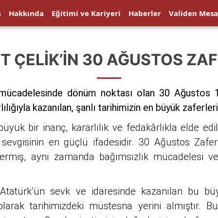
a
Hakkında
Eğitimi ve Kariyeri
Haberler
Validen Mesa
IT ÇELİK’IN 30 AĞUSTOS ZA
ük mücadelesinde dönüm noktası olan 30 Ağustos 
ılığıyla kazanılan, şanlı tarihimizin en büyük zaferleri
r inanç, kararlılık ve fedakârlıkla elde edile
evgisinin en güçlü ifadesidir. 30 Ağustos Zaferi,
termiş, aynı zamanda bağımsızlık mücadelesi ve
’ün sevk ve idaresinde kazanılan bu büyük z
olarak tarihimizdeki müstesna yerini almıştır. 