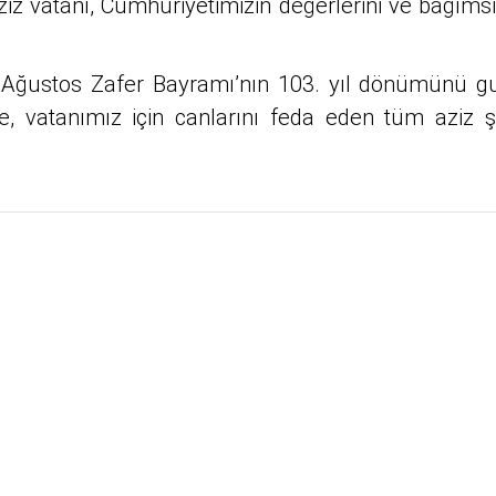
iz vatanı, Cumhuriyetimizin değerlerini ve bağımsı
tos Zafer Bayramı’nın 103. yıl dönümünü guru
vatanımız için canlarını feda eden tüm aziz şe