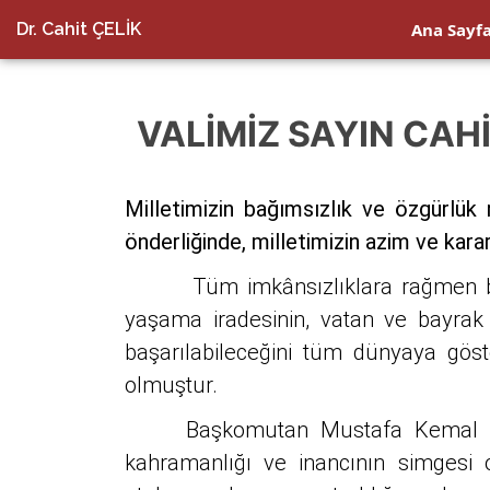
Dr. Cahit ÇELİK
Ana Sayf
VALIMIZ SAYIN CAH
Milletimizin bağımsızlık ve özgürl
önderliğinde, milletimizin azim ve kararl
Tüm imkânsızlıklara rağmen büyük bi
yaşama iradesinin, vatan ve bayrak s
başarılabileceğini tüm dünyaya gös
olmuştur.
Başkomutan Mustafa Kemal Atatürk
kahramanlığı ve inancının simgesi 