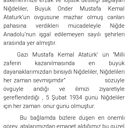
askerlerimize erzak ve lojistik desteği sağlayan
Niğdeliler, Büyük Önder Mustafa Kemal
Atatürk’ün övgüsüne mazhar olmuş canları
pahasına verdikleri mücadeleyle Niğde
Anadolu’nun işgal edilemeyen sayılı şehirleri
arasında yer almıştır.
Gazi Mustafa Kemal Atatürk’ ün “Milli
zaferin kazanılmasında en büyük
dayanaklarımızdan birisiydi Niğdeliler, Niğdelileri
her zaman sevmişimdir” sözüyle
övgüyle andığı ve ilimizi ziyaretiyle
şereflendirdiği , 5 Şubat 1934 günü Niğdeliler
için her zaman onur günü olmuştur.
Bu bağlamda bizlere düşen en önemli
görev, atalarımızdan emanet aldığımız bu güzel