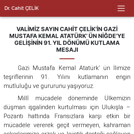
Dr. Cahit ÇELİK
VALIMIZ SAYIN CAHIT ÇELİK’IN GAZI
MUSTAFA KEMAL ATATÜRK’ ÜN NIĞDE’YE
GELIŞININ 91. YIL DÖNÜMÜ KUTLAMA
MESAJI
Gazi Mustafa Kemal Atatürk’ ün İlimize
teşriflerinin 91. Yılını kutlamanın engin
mutluluğu ve gururunu yaşıyoruz.
Millî mücadele döneminde Ülkemizin
düşman işgalinden kurtulması için Ulukışla –
Pozantı hattında Fransızlara karşı etkin bir
mücadele vererek geçit vermeyen, kahraman