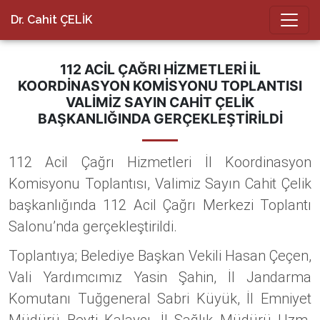
Dr. Cahit ÇELİK
112 ACIL ÇAĞRI HIZMETLERI İL
KOORDINASYON KOMISYONU TOPLANTISI
VALIMIZ SAYIN CAHIT ÇELIK
BAŞKANLIĞINDA GERÇEKLEŞTIRILDI
112 Acil Çağrı Hizmetleri İl Koordinasyon
Komisyonu Toplantısı, Valimiz Sayın Cahit Çelik
başkanlığında 112 Acil Çağrı Merkezi Toplantı
Salonu’nda gerçekleştirildi.
Toplantıya; Belediye Başkan Vekili Hasan Çeçen,
Vali Yardımcımız Yasin Şahin, İl Jandarma
Komutanı Tuğgeneral Sabri Küyük, İl Emniyet