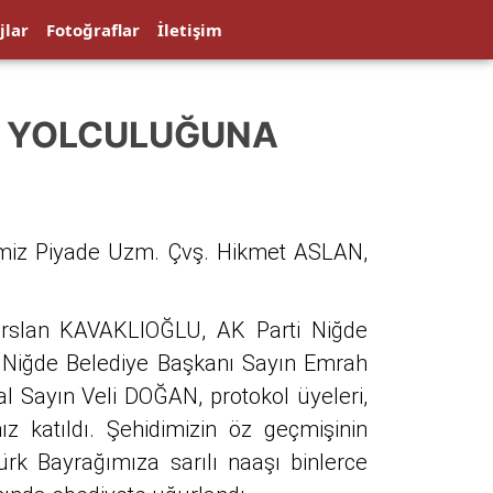
jlar
Fotoğraflar
İletişim
N YOLCULUĞUNA
imiz Piyade Uzm. Çvş. Hikmet ASLAN,
parslan KAVAKLIOĞLU, AK Parti Niğde
E, Niğde Belediye Başkanı Sayın Emrah
 Sayın Veli DOĞAN, protokol üyeleri,
mız katıldı. Şehidimizin öz geçmişinin
rk Bayrağımıza sarılı naaşı binlerce