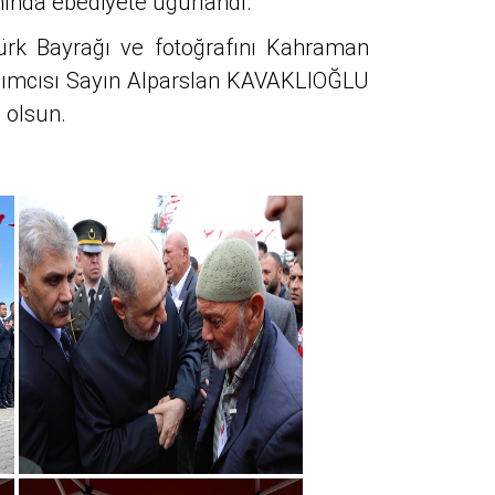
nında ebediyete uğurlandı.
ürk Bayrağı ve fotoğrafını Kahraman
rdımcısı Sayın Alparslan KAVAKLIOĞLU
d olsun.