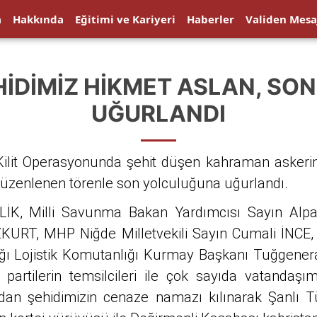
a
Hakkında
Eğitimi ve Kariyeri
Haberler
Validen Mesa
IDIMIZ HIKMET ASLAN, SO
UĞURLANDI
-Kilit Operasyonunda şehit düşen kahraman asker
üzenlenen törenle son yolculuğuna uğurlandı.
ELİK, Milli Savunma Bakan Yardımcısı Sayın Al
 UZKURT, MHP Niğde Milletvekili Sayın Cumali İNC
ı Lojistik Komutanlığı Kurmay Başkanı Tuğgeneral
 partilerin temsilcileri ile çok sayıda vatandaşı
dan şehidimizin cenaze namazı kılınarak Şanlı Tü