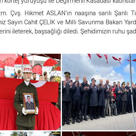
en kortej yürüyüşü ile Değirmenli Kasabası kabrista
. Çvş. Hikmet ASLAN’ın naaşına sarılı Şanlı T
limiz Sayın Cahit ÇELİK ve Milli Savunma Bakan Ya
ini ileterek, başsağlığı diledi. Şehidimizin ruhu şa