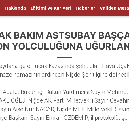
a
Hakkında
Eğitimi ve Kariyeri
Haberler
Validen Mesa
ÇAK BAKIM ASTSUBAY BAŞÇ
ON YOLCULUĞUNA UĞURLAN
ydana gelen uçak kazasında şehit olan Hava Uça
aze namazının ardından Niğde Şehitliğine defnedil
Adalet Bakanlığı Bakan Yardımcısı Sayın Mehmet 
KLIOĞLU, Niğde AK Parti Milletvekili Sayın Cevah
Sayın Aişe Nur NACAR, Niğde MHP Milletvekili Sayın
ye Başkanı Sayın Emrah ÖZDEMİR, il protokolü, şehi