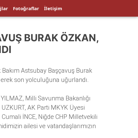
jlar
Fotoğraflar
İletişim
AVUŞ BURAK ÖZKAN,
DI
k Bakım Astsubay Başçavuş Burak
erek son yolculuğuna uğurlandı.
YILMAZ, Milli Savunma Bakanlığı
ir UZKURT, AK Parti MKYK Üyesi
 Cumali İNCE, Niğde CHP Milletvekili
dimizin ailesi ve vatandaşlarımızın