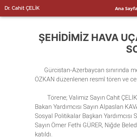
Dr. Cahit ÇELİK
Ana Sayf
ŞEHIDIMIZ HAVA U
S
Gürcistan-Azerbaycan sınırında me
ÖZKAN düzenlenen resmî tören ve cen
Törene; Valimiz Sayın Cahit ÇELİK, 
Bakan Yardımcısı Sayın Alpaslan KAVA
Sosyal Politikalar Başkan Yardımcısı 
Sayın Ömer Fethi GÜRER, Niğde Beledi
katıldı.