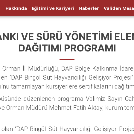
a
Hakkında
Eğitimi ve Kariyeri
Haberler
Validen Mesa
KI VE SÜRÜ YÖNETIMI ELEM
DAĞITIMI PROGRAMI
 ve Orman İl Müdürlüğü, DAP Bölge Kalkınma İdares
yürütülen “DAP Bingöl Süt Hayvancılığı Gelişiyor Proj
’nu tamamlayan kursiyerlere sertifikalarını dağıtım
sünde düzenlenen programa Valimiz Sayın Cahit
 ve Orman Müdürü Mehmet Fatih Aktay, kurum temsilc
 olan “DAP Bingöl Süt Hayvancılığı Gelişiyor Proj