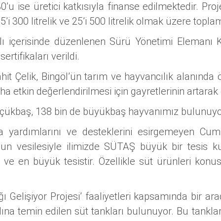
0’u ise üretici katkısıyla finanse edilmektedir. Pro
e, 15’i 300 litrelik ve 25’i 500 litrelik olmak üzere to
ı içerisinde düzenlenen Sürü Yönetimi Elemanı K
rtifikaları verildi.
t Çelik, Bingöl’ün tarım ve hayvancılık alanında 
aha etkin değerlendirilmesi için gayretlerinin artarak
n küçükbaş, 138 bin de büyükbaş hayvanımız bulunuyo
 yardımlarını ve desteklerini esirgemeyen Cum
n vesilesiyle ilimizde SÜTAŞ büyük bir tesis kurd
ü ve en büyük tesistir. Özellikle süt ürünleri ko
 Gelişiyor Projesi’ faaliyetleri kapsamında bir ara
a temin edilen süt tankları bulunuyor. Bu tankları