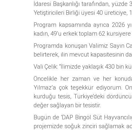
İdaresi Başkanlığı tarafından, yüzde 3
Yetiştiricileri Birliği üyesi 40 üreticiy
Program kapsamında ayrıca 2026 yıl
kadın, 49’u erkek toplam 62 kursiyere se
Programda konuşan Valimiz Sayın Cahi
belirterek, ilin mevcut kapasitesinin d
Vali Çelik: “İlimizde yaklaşık 430 bi
Öncelikle her zaman ve her konuda
Yılmaz’a çok teşekkür ediyorum. Onu
kurduğu tesis, Türkiye’deki dördünc
değer sağlayan bir tesistir.
Bugün de ‘DAP Bingöl Süt Hayvancılığı
projemizde soğuk zinciri sağlamak adın