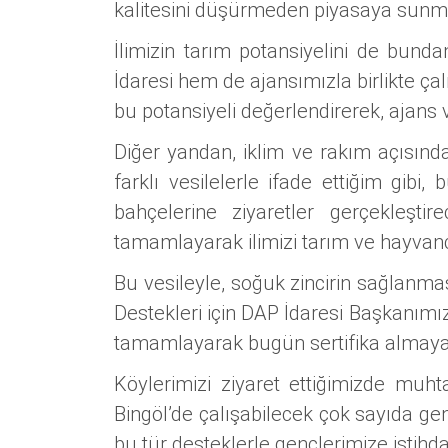
kalitesini düşürmeden piyasaya sunm
İlimizin tarım potansiyelini de bun
İdaresi hem de ajansımızla birlikte çal
bu potansiyeli değerlendirerek, ajans 
Diğer yandan, iklim ve rakım açısınd
farklı vesilelerle ifade ettiğim gi
bahçelerine ziyaretler gerçekleştir
tamamlayarak ilimizi tarım ve hayvanc
Bu vesileyle, soğuk zincirin sağlanmas
Destekleri için DAP İdaresi Başkanım
tamamlayarak bugün sertifika almaya 
Köylerimizi ziyaret ettiğimizde muhtar
Bingöl’de çalışabilecek çok sayıda ge
bu tür desteklerle gençlerimize istih