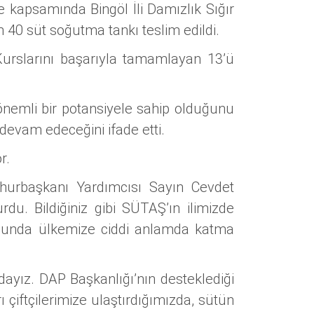
je kapsamında Bingöl İli Damızlık Sığır
plam 40 süt soğutma tankı teslim edildi.
urslarını başarıyla tamamlayan 13’ü
önemli bir potansiyele sahip olduğunu
 devam edeceğini ifade etti.
r.
hurbaşkanı Yardımcısı Sayın Cevdet
u. Bildiğiniz gibi SÜTAŞ’ın ilimizde
nusunda ülkemize ciddi anlamda katma
dayız. DAP Başkanlığı’nın desteklediği
 çiftçilerimize ulaştırdığımızda, sütün