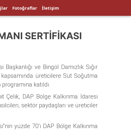
jlar
Fotoğraflar
İletişim
ANI SERTIFIKASI
i Başkanlığı ve
Bingöl Damızlık Sığır
esi” kapsamında üreticilere Süt Soğutma
 programına katıldı.
 Çelik, DAP Bölge Kalkınma İdaresi
ileri, sektör paydaşları ve üreticiler
esi”nin yüzde 70’i DAP Bölge Kalkınma