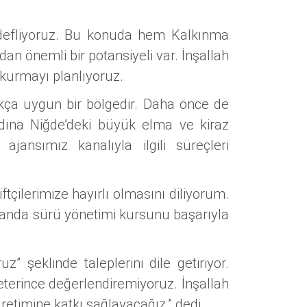
hedefliyoruz. Bu konuda hem Kalkınma
dan önemli bir potansiyeli var. İnşallah
 kurmayı planlıyoruz.
ukça uygun bir bölgedir. Daha önce de
adına Niğde’deki büyük elma ve kiraz
ajansımız kanalıyla ilgili süreçleri
tçilerimize hayırlı olmasını diliyorum.
manda sürü yönetimi kursunu başarıyla
z” şeklinde taleplerini dile getiriyor.
eterince değerlendiremiyoruz. İnşallah
etimine katkı sağlayacağız.” dedi