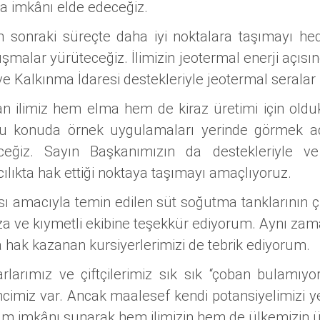
a imkânı elde edeceğiz.
dan sonraki süreçte daha iyi noktalara taşımayı 
ışmalar yürüteceğiz. İlimizin jeotermal enerji açısın
ve Kalkınma İdaresi destekleriyle jeotermal seralar
an ilimiz hem elma hem de kiraz üretimi için old
bi, bu konuda örnek uygulamaları yerinde görmek 
eceğiz. Sayın Başkanımızın da destekleriyle ve 
ılıkta hak ettiği noktaya taşımayı amaçlıyoruz.
ı amacıyla temin edilen süt soğutma tanklarının çif
ıza ve kıymetli ekibine teşekkür ediyorum. Aynı za
hak kazanan kursiyerlerimizi de tebrik ediyorum.
larımız ve çiftçilerimiz sık sık “çoban bulamıyoru
ncimiz var. Ancak maalesef kendi potansiyelimizi y
dam imkânı sunarak hem ilimizin hem de ülkemizin ür