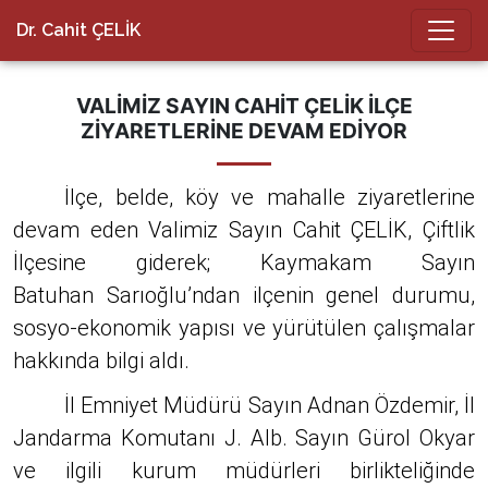
Dr. Cahit ÇELİK
VALIMIZ SAYIN CAHIT ÇELIK İLÇE
ZIYARETLERINE DEVAM EDIYOR
İlçe, belde, köy ve mahalle ziyaretlerine
devam eden Valimiz Sayın Cahit ÇELİK, Çiftlik
İlçesine giderek; Kaymakam Sayın
Batuhan
Sarıoğlu
’ndan ilçenin genel durumu,
sosyo-ekonomik yapısı ve yürütülen çalışmalar
hakkında bilgi aldı.
İl Emniyet Müdürü Sayın Adnan Özdemir, İl
Jandarma Komutanı J. Alb. Sayın Gürol Okyar
ve ilgili kurum müdürleri birlikteliğinde